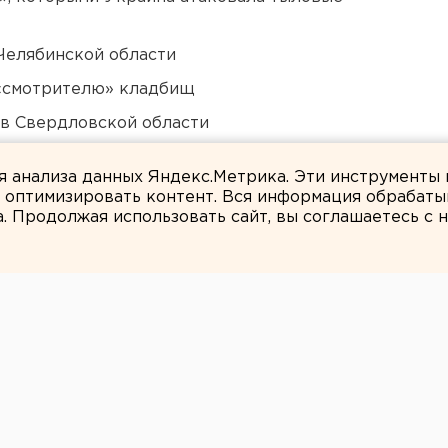
Челябинской области
 «смотрителю» кладбищ
 в Свердловской области
ты взорвали создателя дрона «Упырь»
ля анализа данных Яндекс.Метрика. Эти инструменты
и оптимизировать контент. Вся информация обрабаты
а. Продолжая использовать сайт, вы соглашаетесь с
Вероника Мысляева
ге потеплеет к
ли