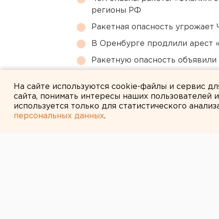
регионы РФ
Ракетная опасность угрожает 
В Оренбурге продлили арест
Ракетную опасность объявили
Под Екатеринбургом диверсан
На сайте используются cookie-файлы и сервис д
сайта, понимать интересы наших пользователей 
используется только для статистического анализ
персональных данных
.
← НОВОСТИ
10 АВГУСТА 2009 В 14:00
В Екатеринбур
середине неде