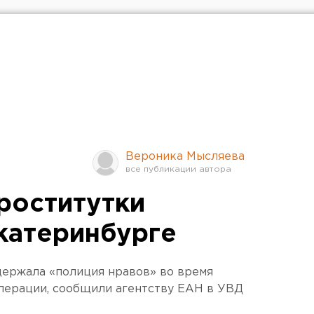
Вероника Мысляева
роститутки
катеринбурге
держала «полиция нравов» во время
ерации, сообщили агентству ЕАН в УВД