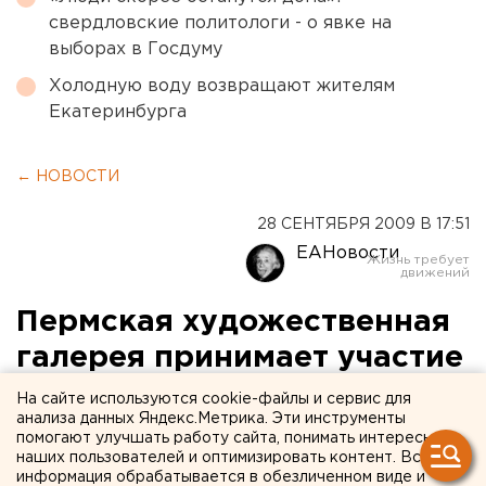
свердловские политологи - о явке на
выборах в Госдуму
Холодную воду возвращают жителям
Екатеринбурга
← НОВОСТИ
28 СЕНТЯБРЯ 2009 В 17:51
ЕАНовости
Пермская художественная
галерея принимает участие
в III московской выставке
На сайте используются cookie-файлы и сервис для
анализа данных Яндекс.Метрика. Эти инструменты
современного искусства
помогают улучшать работу сайта, понимать интересы
наших пользователей и оптимизировать контент. Вся
информация обрабатывается в обезличенном виде и
Пермская художественная галерея принимает