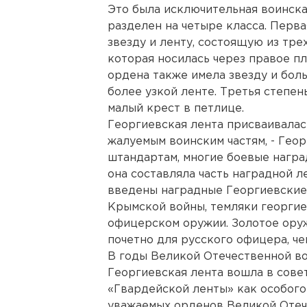
Это была исключительная воинска
разделен на четыре класса. Перва
звезду и ленту, состоящую из тре
которая носилась через правое п
ордена также имела звезду и бол
более узкой ленте. Третья степень
малый крест в петлице.
Георгиевская лента присваивалас
жалуемым воинским частям, - Гео
штандартам, многие боевые награ
она составляла часть наградной л
введены наградные Георгиевские з
Крымской войны, темляки георгие
офицерском оружии. Золотое оруж
почетно для русского офицера, че
В годы Великой Отечественной в
Георгиевская лента вошла в сове
«Гвардейской ленты» как особого 
уважаемых орденов Великой Отеч