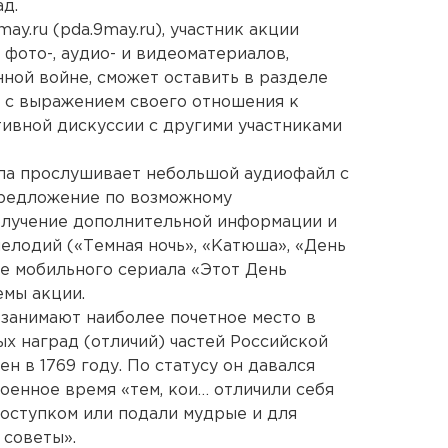
ад.
y.ru (pda.9may.ru), участник акции
 фото-, аудио- и видеоматериалов,
ой войне, сможет оставить в разделе
 с выражением своего отношения к
тивной дискуссии с другими участниками
ала прослушивает небольшой аудиофайл с
редложение по возможному
лучение дополнительной информации и
мелодий («Темная ночь», «Катюша», «День
е мобильного сериала «Этот День
емы акции.
 занимают наиболее почетное место в
х наград (отличий) частей Российской
н в 1769 году. По статусу он давался
оенное время «тем, кои… отличили себя
оступком или подали мудрые и для
 советы».