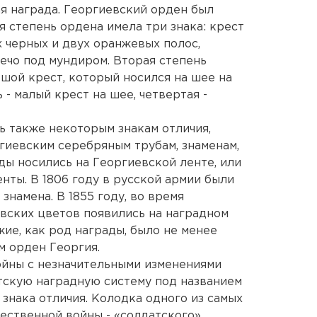
я награда. Георгиевский орден был
я степень ордена имела три знака: крест
х черных и двух оранжевых полос,
лечо под мундиром. Вторая степень
ьшой крест, который носился на шее на
 - малый крест на шее, четвертая -
ь также некоторым знакам отличия,
ргиевским серебряным трубам, знаменам,
ды носились на Георгиевской ленте, или
енты. В 1806 году в русской армии были
намена. В 1855 году, во время
вских цветов появились на наградном
ие, как род награды, было не менее
м орден Георгия.
ойны с незначительными изменениями
тскую наградную систему под названием
знака отличия. Колодка одного из самых
ественной войны - «солдатского»