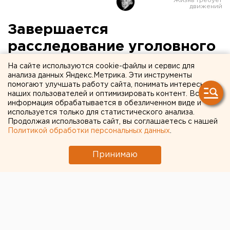
Завершается
расследование уголовного
дела по обвинению двух
На сайте используются cookie-файлы и сервис для
анализа данных Яндекс.Метрика. Эти инструменты
молодых людей в
помогают улучшать работу сайта, понимать интересы
наших пользователей и оптимизировать контент. Вся
групповом изнасиловании,
информация обрабатывается в обезличенном виде и
совершенном в июне 2009
используется только для статистического анализа.
Продолжая использовать сайт, вы соглашаетесь с нашей
года
Политикой обработки персональных данных
.
Принимаю
В Тюменской области завершается
расследование уголовного дела по обвинению
двух молодых людей в групповом
изнасиловании, совершенном в июне 2009 года,
сообщили агентству ЕАН в следственном
управлении Следственного комитета при