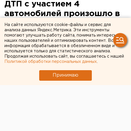
ДТП с участием 4
автомобилей произошло в
центре Екатеринбурга
На сайте используются cookie-файлы и сервис для
анализа данных Яндекс.Метрика. Эти инструменты
помогают улучшать работу сайта, понимать интересы
Крупное дорожно-транспортное происшествие
наших пользователей и оптимизировать контент. Вся
случилось на перекрестке проспекта Ленина и
информация обрабатывается в обезличенном виде и
улицы Мамина Сибиряка вечером 16 мая,
используется только для статистического анализа.
Продолжая использовать сайт, вы соглашаетесь с нашей
сообщили агентству ЕАН в службе спасения
Политикой обработки персональных данных
.
«Сова».
Принимаю
Крупное дорожно-транспортное происшествие
случилось на перекрестке проспекта Ленина и
улицы Мамина Сибиряка вечером 16 мая, сообщили
агентству ЕАН в службе спасения «Сова».
Две машины - ВАЗ-21099 и ВАЗ-21013 стояли,
припарковавшись на проспекте Ленина, сразу после
перекрестка в направлении центра города. В том
же направлении со стороны «УГТУ-УПИ» двигался