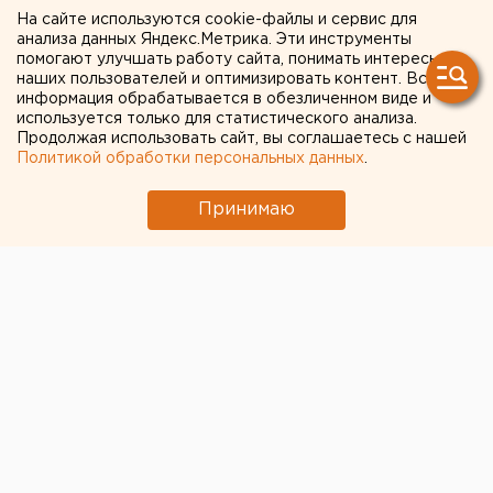
проводит масштабный
На сайте используются cookie-файлы и сервис для
конкурс
анализа данных Яндекс.Метрика. Эти инструменты
помогают улучшать работу сайта, понимать интересы
профессионального
наших пользователей и оптимизировать контент. Вся
информация обрабатывается в обезличенном виде и
мастерства
используется только для статистического анализа.
Продолжая использовать сайт, вы соглашаетесь с нашей
Политикой обработки персональных данных
.
Автозавод «Урал» проводит масштабный
конкурс профессионального мастерства,
Принимаю
сообщили агентству ЕАН в пресс-службе
предриятия.
Автозавод «Урал» проводит масштабный конкурс
профессионального мастерства, сообщили
агентству ЕАН в пресс-службе предриятия.
На автозаводе «Урал» полным ходом проходит
традиционный смотр профессионального
мастерства – ежегодный конкурс «Профессионалы
«Урала». Цель мероприятия – выявление лучших
представителей автозаводских профессий и