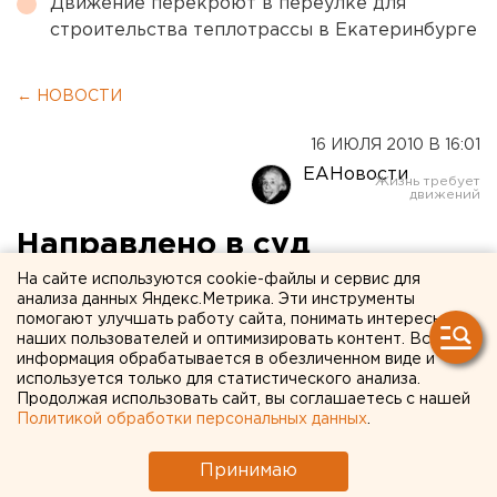
Движение перекроют в переулке для
строительства теплотрассы в Екатеринбурге
← НОВОСТИ
16 ИЮЛЯ 2010 В 16:01
ЕАНовости
Направлено в суд
уголовное дело в
На сайте используются cookie-файлы и сервис для
анализа данных Яндекс.Метрика. Эти инструменты
отношении группы лиц,
помогают улучшать работу сайта, понимать интересы
наших пользователей и оптимизировать контент. Вся
обвиняемых в совершении
информация обрабатывается в обезличенном виде и
используется только для статистического анализа.
22 квартирных краж
Продолжая использовать сайт, вы соглашаетесь с нашей
Политикой обработки персональных данных
.
Прокуратура направила в суд уголовное дело в
Принимаю
отношении группы лиц, обвиняемых в