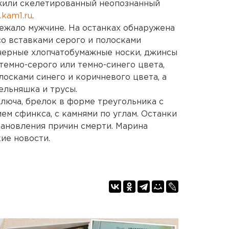
жили скелетированный неопознанный
.kam1.ru
.
ежало мужчине. На останках обнаружена
со вставками серого и полосками
 черные хлопчатобумажные носки, джинсы
темно-серого или темно-синего цвета,
лосками синего и коричневого цвета, а
ельняшка и трусы.
люча, брелок в форме треугольника с
м сфинкса, с камнями по углам. Останки
тановления причин смерти. Марина
ие новости.