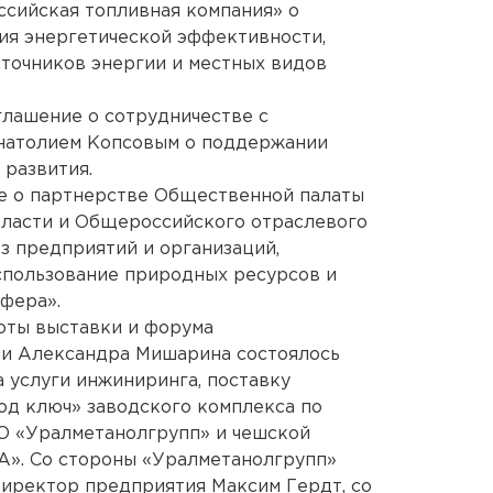
сийская топливная компания» о
ия энергетической эффективности,
точников энергии и местных видов
глашение о сотрудничестве с
натолием Копсовым о поддержании
развития.
ие о партнерстве Общественной палаты
бласти и Общероссийского отраслевого
з предприятий и организаций,
пользование природных ресурсов и
фера».
оты выставки и форума
и Александра Мишарина состоялось
а услуги инжиниринга, поставку
од ключ» заводского комплекса по
О «Уралметанолгрупп» и чешской
». Со стороны «Уралметанолгрупп»
директор предприятия Максим Гердт, со