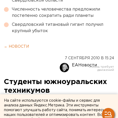
Свердловской области
Численность человечества предложили
постепенно сократить ради планеты
Свердловский титановый гигант получил
крупный убыток
← НОВОСТИ
7 СЕНТЯБРЯ 2010 В 15:24
ЕАНовости
Студенты южноуральских
техникумов
железнодорожного
На сайте используются cookie-файлы и сервис для
анализа данных Яндекс.Метрика. Эти инструменты
транспорта получат
помогают улучшать работу сайта, понимать интересы
наших пользователей и оптимизировать контент. Вся
именные стипендии от