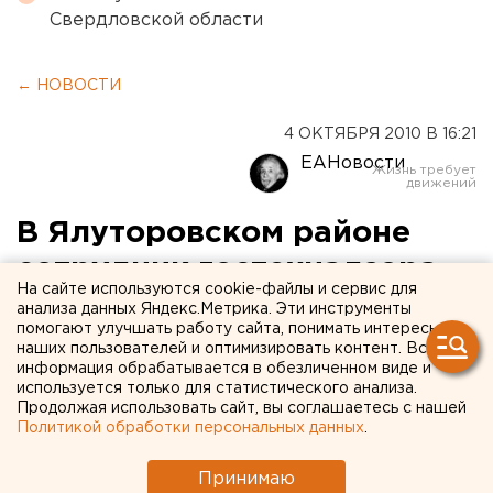
Свердловской области
← НОВОСТИ
4 ОКТЯБРЯ 2010 В 16:21
ЕАНовости
В Ялуторовском районе
сотрудник гостехнадзора
На сайте используются cookie-файлы и сервис для
получил взятку кирпичами
анализа данных Яндекс.Метрика. Эти инструменты
помогают улучшать работу сайта, понимать интересы
наших пользователей и оптимизировать контент. Вся
В Ялуторовском районе возбуждено уголовное
информация обрабатывается в обезличенном виде и
дело в отношении сотрудника
используется только для статистического анализа.
Продолжая использовать сайт, вы соглашаетесь с нашей
территориального отдела гостехнадзора,
Политикой обработки персональных данных
.
который получил кирпичами взятку за допуск
экскаватора к работе, сообщили агентству ЕАН
Принимаю
в следственном управлении Следственного