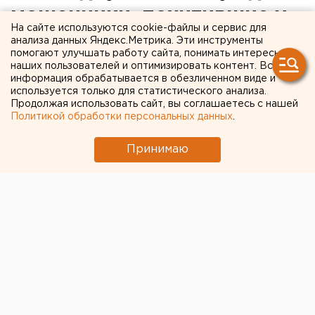
мошенники, похитившие у
На сайте используются cookie-файлы и сервис для
банка более двух
анализа данных Яндекс.Метрика. Эти инструменты
помогают улучшать работу сайта, понимать интересы
миллионов рублей
наших пользователей и оптимизировать контент. Вся
информация обрабатывается в обезличенном виде и
используется только для статистического анализа.
В Заводоуковске осуждены участники
Продолжая использовать сайт, вы соглашаетесь с нашей
организованной преступной группировки,
Политикой обработки персональных данных
.
которые похитили более двух миллионов рублей
у ОАО АКБ «Пробизнесбанк», сообщили
Принимаю
агентству ЕАН в пресс-службе прокуратуры
Тюменской области.
В Заводоуковске осуждены участники
организованной преступной группировки, которые
похитили более двух миллионов рублей у ОАО АКБ
«Пробизнесбанк», сообщили агентству ЕАН в пресс-
службе прокуратуры Тюменской области.
Заводоуковский районный суд вынес приговор в
отношении 45-летнего Ерлана Абзулинова, 47-