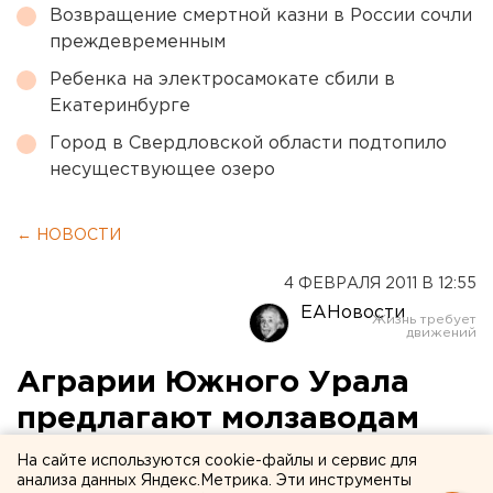
Возвращение смертной казни в России сочли
преждевременным
Ребенка на электросамокате сбили в
Екатеринбурге
Город в Свердловской области подтопило
несуществующее озеро
← НОВОСТИ
4 ФЕВРАЛЯ 2011 В 12:55
ЕАНовости
Аграрии Южного Урала
предлагают молзаводам
поднять закупочные цены
На сайте используются cookie-файлы и сервис для
анализа данных Яндекс.Метрика. Эти инструменты
на молоко до 17 рублей за