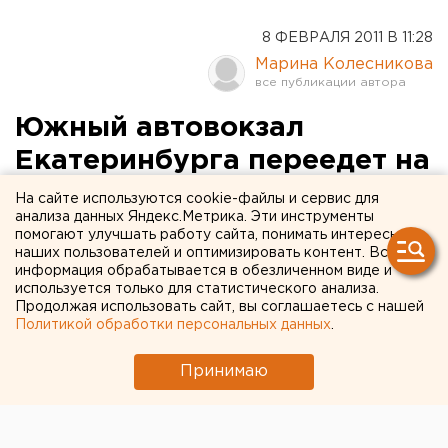
8 ФЕВРАЛЯ 2011 В 11:28
Марина Колесникова
Южный автовокзал
Екатеринбурга переедет на
Ботанику
На сайте используются cookie-файлы и сервис для
анализа данных Яндекс.Метрика. Эти инструменты
помогают улучшать работу сайта, понимать интересы
Южный автовокзал планируется перенести из
наших пользователей и оптимизировать контент. Вся
квартала улиц 8 Марта-Щорса-Степана Разина в
информация обрабатывается в обезличенном виде и
микрорайон Ботанический к одноименной
используется только для статистического анализа.
Продолжая использовать сайт, вы соглашаетесь с нашей
станции метро, сообщили агентству ЕАН в
Политикой обработки персональных данных
.
пресс-службе администрации города.
Принимаю
Южный автовокзал планируется перенести из
квартала улиц 8 Марта-Щорса-Степана Разина в
микрорайон Ботанический к одноименной станции