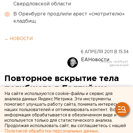
Свердловской области
В Оренбурге продлили арест «смотрителю»
кладбищ
← НОВОСТИ
6 АПРЕЛЯ 2011 В 15:34
ЕАНовости
Повторное вскрытие тела
погибшего в Балтийске
На сайте используются cookie-файлы и сервис для
матроса из Свердловской
анализа данных Яндекс.Метрика. Эти инструменты
помогают улучшать работу сайта, понимать интересы
области подтвердило
наших пользователей и оптимизировать контент. Вся
информация обрабатывается в обезличенном виде и
версию о суициде
используется только для статистического анализа.
Продолжая использовать сайт, вы соглашаетесь с нашей
Политикой обработки персональных данных
.
Повторное вскрытие тела погибшего в