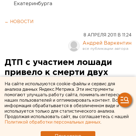
Екатеринбурга
← НОВОСТИ
8 АПРЕЛЯ 2011 В 11:24
Андрей Варкентин
ДТП с участием лошади
привело к смерти двух
свердловчан
На сайте используются cookie-файлы и сервис для
анализа данных Яндекс.Метрика. Эти инструменты
помогают улучшать работу сайта, понимать интересы
Серьезное ДТП со смертельным исходом
наших пользователей и оптимизировать контент. Вся
произошло 7 апреля в 21.
информация обрабатывается в обезличенном виде и
используется только для статистического анализа.
Продолжая использовать сайт, вы соглашаетесь с нашей
Серьезное ДТП со смертельным исходом произошло
Политикой обработки персональных данных
.
7 апреля в 21.35 на автодороге Луговая - Яр,
сообщили агентству ЕАН в пресс-службе ГИБДД по