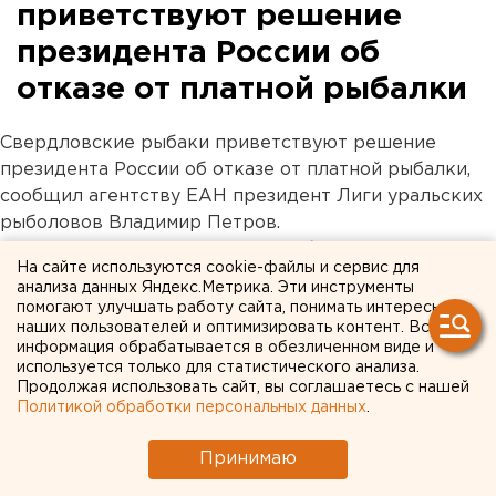
приветствуют решение
президента России об
отказе от платной рыбалки
Свердловские рыбаки приветствуют решение
президента России об отказе от платной рыбалки,
сообщил агентству ЕАН президент Лиги уральских
рыболовов Владимир Петров.
«Эта новость хорошая. Если это будет
На сайте используются cookie-файлы и сервис для
подконтрольно президенту, то тогда это еще лучше.
анализа данных Яндекс.Метрика. Эти инструменты
Наши рыбаки в акциях протеста не участвовали. В
помогают улучшать работу сайта, понимать интересы
Москву и Санкт-Петербург представители тоже не
наших пользователей и оптимизировать контент. Вся
информация обрабатывается в обезличенном виде и
ездили. Но внутри нашего сообщества обсуждения
используется только для статистического анализа.
были. Например, на сайте у нас было очень горячее
Продолжая использовать сайт, вы соглашаетесь с нашей
обсуждение», - отметил Владимир Петров.
Политикой обработки персональных данных
.
По словам президента Лиги уральских рыболовов, в
Принимаю
Свердловской области нет точных статистики по
числу рыбаков в регионе. «Однако в целом по