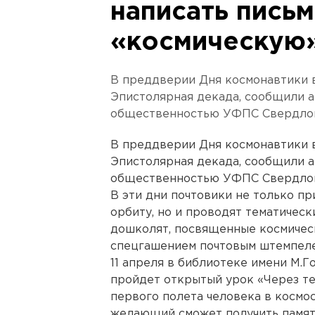
написать письм
«космическую»
В преддверии Дня космонавтики 
Эпистолярная декада, сообщили а
общественностью УФПС Свердлов
В преддверии Дня космонавтики 
Эпистолярная декада, сообщили а
общественностью УФПС Свердлов
В эти дни почтовики не только п
орбиту, но и проводят тематическ
дошколят, посвященные космическ
спецгашением почтовым штемпеле
11 апреля в библиотеке имени М.
пройдет открытый урок «Через те
первого полета человека в космо
желающий сможет получить памят