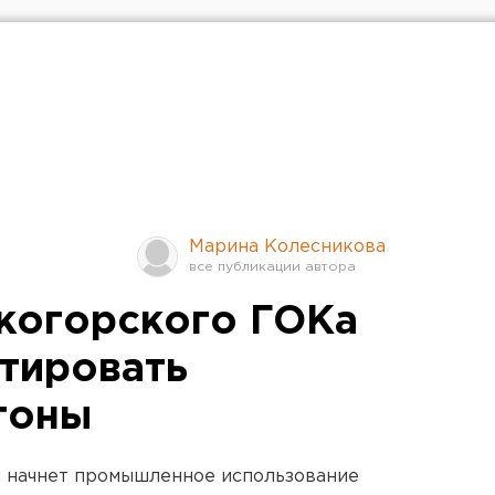
Марина Колесникова
когорского ГОКа
атировать
гоны
и начнет промышленное использование