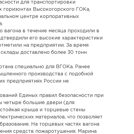
асности для транспортировки
х горизонтах Высокогорского ГОКа,
нальном центре корпоративных
.
 вагона в течение месяца проходили в
одтвердили его высокие характеристики
отметили на предприятии. За время
склады доставлено более 30 тонн
отана специально для ВГОКа. Ранее
ышленного производства с подобной
х предприятиях России не
бований Единых правил безопасности при
ы четыре большие двери (для
нестойкая крыша и торцевые стены
ектрических материалов, что позволяет
разование. На торцевых частях вагона
ения средств пожаротушения. Марина