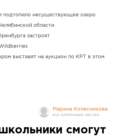
ти подтопило несуществующее озеро
Челябинской области
Оренбурга застроят
ildberries
ором выставят на аукцион по КРТ в этом
Марина Колесникова
школьники смогут