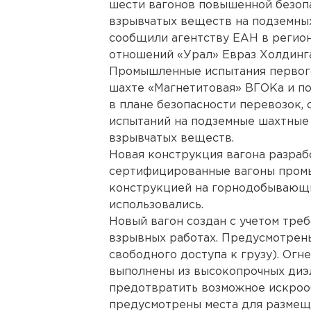
шести вагонов повышенной безоп
взрывчатых веществ на подземны
сообщили агентству ЕАН в регио
отношений «Урал» Евраз Холдинга
Промышленные испытания первого
шахте «Магнетитовая» ВГОКа и п
в плане безопасности перевозок, 
испытаний на подземные шахтные 
взрывчатых веществ.
Новая конструкция вагона разраб
сертифицированные вагоны пром
конструкцией на горнодобывающи
использовались.
Новый вагон создан с учетом тре
взрывных работах. Предусмотрен
свободного доступа к грузу). Ог
выполнены из высокопрочных диэл
предотвратить возможное искрооб
предусмотрены места для размещ