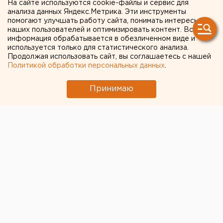
На сайте используются cookie-файлы и сервис для
состоится в Свердловской
анализа данных Яндекс.Метрика. Эти инструменты
помогают улучшать работу сайта, понимать интересы
филармонии
наших пользователей и оптимизировать контент. Вся
информация обрабатывается в обезличенном виде и
используется только для статистического анализа.
Концерт с участием Московского ансамбля
Продолжая использовать сайт, вы соглашаетесь с нашей
современной музыки (МАСМ) и Ансамбля новой
Политикой обработки персональных данных
.
музыки Свердловской филармонии пройдет 19
апреля в Екатеринбурге, сообщили агентству
Принимаю
ЕАН в пресс-службе учреждения культуры.
Концерт с участием Московского ансамбля
современной музыки (МАСМ) и Ансамбля новой
музыки Свердловской филармонии пройдет 19
апреля в Екатеринбурге, сообщили агентству ЕАН в
пресс-службе учреждения культуры. Мероприятие
начнется в 19 часов.
Выступление пройдет под девизом: «МАСМ и МЫ!»
Главным арбитром турнира избран лауреат
международного конкурса Энхбаатар Баатаржавын.