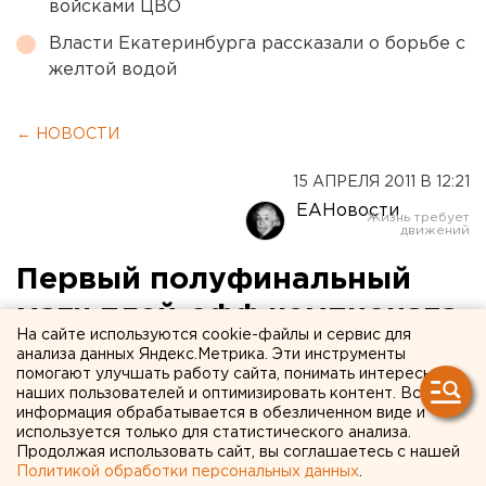
войсками ЦВО
Власти Екатеринбурга рассказали о борьбе с
желтой водой
← НОВОСТИ
15 АПРЕЛЯ 2011 В 12:21
ЕАНовости
Первый полуфинальный
матч плей-офф чемпионата
На сайте используются cookie-файлы и сервис для
баскетбольной премьер-
анализа данных Яндекс.Метрика. Эти инструменты
помогают улучшать работу сайта, понимать интересы
лиги закончился победой
наших пользователей и оптимизировать контент. Вся
информация обрабатывается в обезличенном виде и
УГМК
используется только для статистического анализа.
Продолжая использовать сайт, вы соглашаетесь с нашей
Политикой обработки персональных данных
.
Екатеринбургская баскетбольная команда УГМК