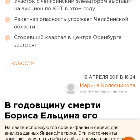
Участок с челябинским элеватором выставят
на аукцион по КРТ в этом году
Ракетная опасность угрожает Челябинской
области
Сгоревший квартал в центре Оренбурга
застроят
← НОВОСТИ
18 АПРЕЛЯ 2011 В 16:24
Марина Колесникова
В годовщину смерти
Бориса Ельцина его
однокурсники возложат
На сайте используются cookie-файлы и сервис для
анализа данных Яндекс.Метрика. Эти инструменты
цветы к памятнику первому
помогают улучшать работу сайта, понимать интересы