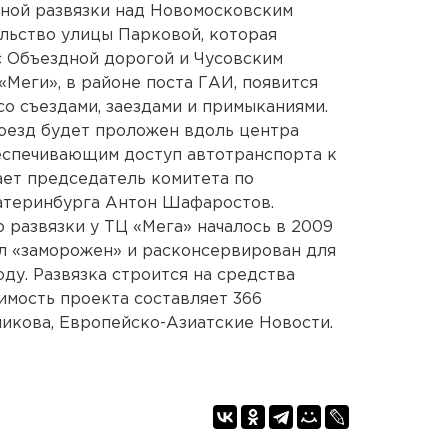
нной развязки над Новомосковским
ельство улицы Парковой, которая
с Объездной дорогой и Чусовским
 «Меги», в районе поста ГАИ, появится
со съездами, заездами и примыканиями.
оезд будет проложен вдоль центра
еспечивающим доступ автотранспорта к
ает председатель комитета по
атеринбурга Антон Шафаростов.
о развязки у ТЦ «Мега» началось в 2009
ыл «заморожен» и расконсервирован для
оду. Развязка строится на средства
имость проекта составляет 366
икова, Европейско-Азиатские Новости.