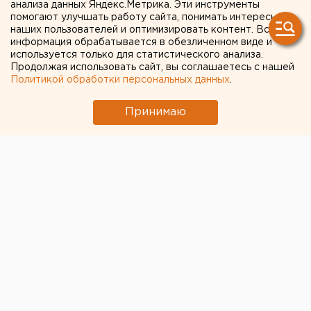
анализа данных Яндекс.Метрика. Эти инструменты
место в чемпионате России
помогают улучшать работу сайта, понимать интересы
наших пользователей и оптимизировать контент. Вся
среди команд Первой лиги
информация обрабатывается в обезличенном виде и
используется только для статистического анализа.
Продолжая использовать сайт, вы соглашаетесь с нашей
Финальный тур XX чемпионата России
Политикой обработки персональных данных
.
завершился в Ессентуках, сообщили агентству
ЕАН в пресс-службе Российской федерации
Принимаю
баскетбола.
Финальный тур XX чемпионата России завершился в
Ессентуках, сообщили агентству ЕАН в пресс-
службе Российской федерации баскетбола. В нем
принимали участие шесть команд-победительниц
соревнований в Федеральных округах России.
Тернир проводился по круговой системе. Команда
УГМК-ВЦМ из Верхней Пышмы уступила в
турнирной таблице только игрокам команды
«РОСНЕФТЬ-КБТК» из Нальчика. Европейско-
Азиатские новости.