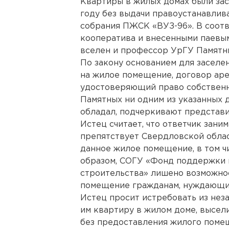
Квартиры в жилых домах были за
году без выдачи правоустанавли
собрания ПЖСК «ВУЗ-96». В соотв
кооператива и внесенными паевы
вселен и профессор УрГУ Памятн
По закону основанием для заселе
на жилое помещение, договор аре
удостоверяющий право собственн
Памятных ни одним из указанных 
обладал, подчеркивают представ
Истец считает, что ответчик зани
препятствует Свердловской облас
данное жилое помещение, в том ч
образом, СОГУ «Фонд поддержки
строительства» лишено возможно
помещение гражданам, нуждающи
Истец просит истребовать из нез
им квартиру в жилом доме, высел
без предоставления жилого поме