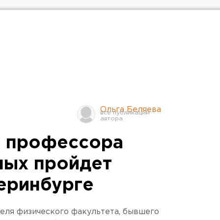
Ольга Беляева
у профессора
ных пройдет
теринбурге
еля физического факультета, бывшего