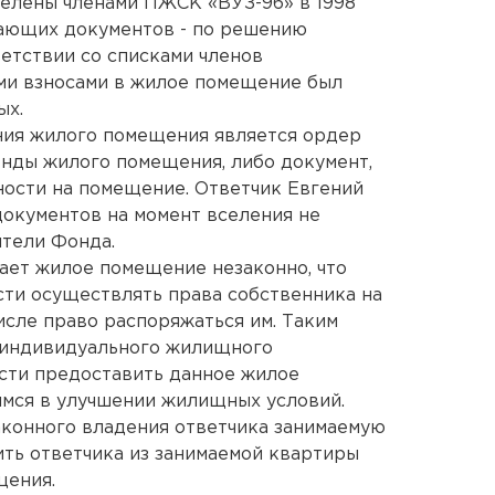
селены членами ПЖСК «ВУЗ-96» в 1998
вающих документов - по решению
етствии со списками членов
ми взносами в жилое помещение был
ых.
ния жилого помещения является ордер
нды жилого помещения, либо документ,
ости на помещение. Ответчик Евгений
документов на момент вселения не
ители Фонда.
мает жилое помещение незаконно, что
ти осуществлять права собственника на
исле право распоряжаться им. Таким
 индивидуального жилищного
сти предоставить данное жилое
мся в улучшении жилищных условий.
аконного владения ответчика занимаемую
ить ответчика из занимаемой квартиры
щения.