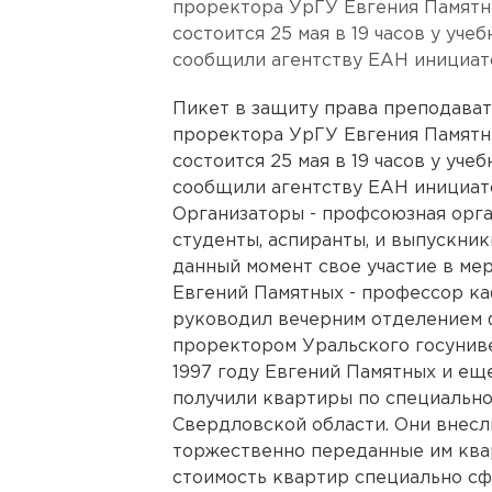
проректора УрГУ Евгения Памятн
состоится 25 мая в 19 часов у уче
сообщили агентству ЕАН инициат
Пикет в защиту права преподават
проректора УрГУ Евгения Памятн
состоится 25 мая в 19 часов у уче
сообщили агентству ЕАН инициат
Организаторы - профсоюзная орга
студенты, аспиранты, и выпускни
данный момент свое участие в ме
Евгений Памятных - профессор ка
руководил вечерним отделением ф
проректором Уральского госуниве
1997 году Евгений Памятных и е
получили квартиры по специальн
Свердловской области. Они внесли
торжественно переданные им ква
стоимость квартир специально с