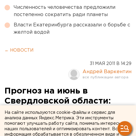
Численность человечества предложили
постепенно сократить ради планеты
Власти Екатеринбурга рассказали о борьбе с
желтой водой
← НОВОСТИ
31 МАЯ 2011 В 14:29
Андрей Варкентин
Прогноз на июнь в
Свердловской области:
плюс 35, лесные пожары и
На сайте используются cookie-файлы и сервис для
анализа данных Яндекс.Метрика. Эти инструменты
боррелиоз
помогают улучшать работу сайта, понимать интересы
наших пользователей и оптимизировать контент. Вся
информация обрабатывается в обезличенном виде и
МЧС опубликовало прогноз опасных природных