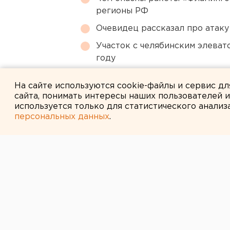
регионы РФ
Очевидец рассказал про атаку 
Участок с челябинским элеват
году
Ракетная опасность объявлен
На сайте используются cookie-файлы и сервис д
сайта, понимать интересы наших пользователей 
используется только для статистического анализ
персональных данных
.
← НОВОСТИ
7 ИЮНЯ 2011 В 16:25
Казачьи патрул
тренировок пр