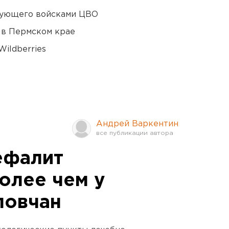
дующего войсками ЦВО
 в Пермском крае
ildberries
Андрей Варкентин
ефалит
олее чем у
ловчан