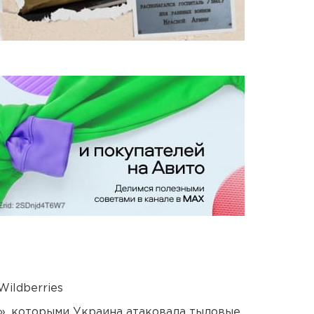
ildberries
», которыми Украина атаковала тыловые