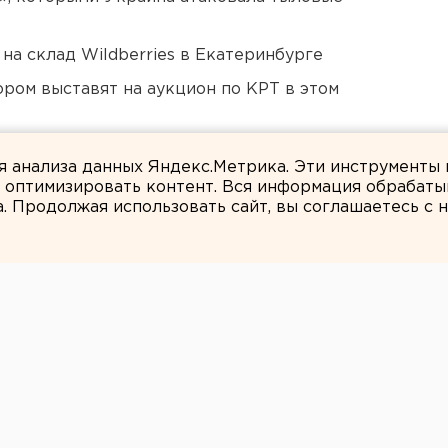
на склад Wildberries в Екатеринбурге
ором выставят на аукцион по КРТ в этом
а в Оренбургской области и Башкирии
ля анализа данных Яндекс.Метрика. Эти инструменты
и оптимизировать контент. Вся информация обрабаты
а. Продолжая использовать сайт, вы соглашаетесь с
Марина Колесникова
и для своих
осят построить в