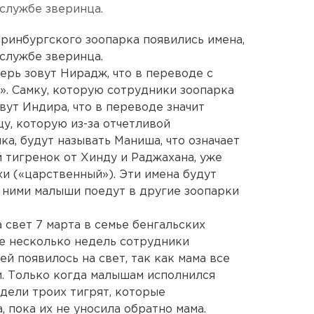
службе зверинца.
еринбургского зоопарка появились имена,
службе зверинца.
перь зовут Нирадж, что в переводе с
». Самку, которую сотрудники зоопарка
вут Индира, что в переводе значит
у, которую из-за отчетливой
ка, будут называть Маниша, что означает
 тигренок от Хинду и Раджахана, уже
хи («царственный»). Эти имена будут
 с ними малыши поедут в другие зоопарки
 свет 7 марта в семье бенгальских
е несколько недель сотрудники
ей появилось на свет, так как мама все
и. Только когда малышам исполнился
дели троих тигрят, которые
 пока их не уносила обратно мама.