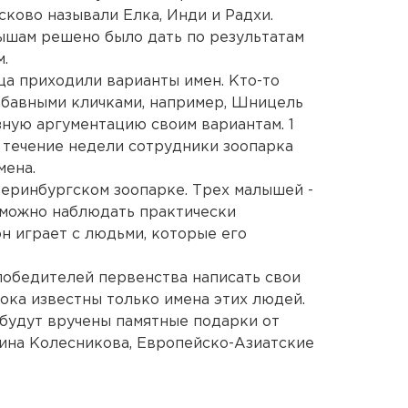
ково называли Елка, Инди и Радхи.
ышам решено было дать по результатам
.
ца приходили варианты имен. Кто-то
забавными кличками, например, Шницель
зную аргументацию своим вариантам. 1
в течение недели сотрудники зоопарка
мена.
теринбургском зоопарке. Трех малышей -
ь можно наблюдать практически
он играет с людьми, которые его
победителей первенства написать свои
Пока известны только имена этих людей.
будут вручены памятные подарки от
ина Колесникова, Европейско-Азиатские