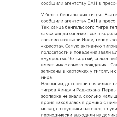
сообщили агентству ЕАН в пресс-
У белых бенгальских тигрят Екат
сообщили агентству ЕАН в пресс-
Так, самца бенгальского тигра те
языка хинди означает «сын короля
ласково называли Инди, теперь зо
«красота». Самую активную тигриц
полосатости и поведения звали Ел
«мудрость». Четвертый, спасенный
имеет имя с самого рождения - Са
записаны в карточках у тигрят, и
мира.
Напомним, детеныши появились на
тигров Хинду и Раджахана. Первы
зоопарка не знали, сколько малыш
время находилась в домике с ним
месяц, сотрудники наконец-то уви
периодически выходили из домика,