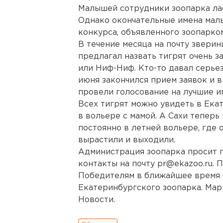
Малышей сотрудники зоопарка лас
Однако окончательные имена мал
конкурса, объявленного зоопарком
В течение месяца на почту зверин
предлагал назвать тигрят очень 
или Ниф-Ниф. Кто-то давал серье
июня закончился прием заявок и 
провели голосование на лучшие и
Всех тигрят можно увидеть в Ека
в вольере с мамой. А Сахи тепер
постоянно в летней вольере, где 
вырастили и выходили.
Администрация зоопарка просит 
контакты на почту
pr@ekazoo.ru
. 
Победителям в ближайшее время 
Екатеринбургского зоопарка. Мар
Новости.