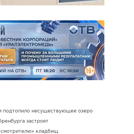
ти подтопило несуществующее озеро
Оренбурга застроят
 «смотрителю» кладбищ