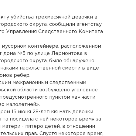
кту убийства трехмесячной девочки в
ородского округа, сообщили агентству
го Управления Следственного Комитета
 в мусорном контейнере, расположенном
от дома №5 по улице Лермонтова в
городского округа, было обнаружено
знаками насильственной смерти в виде
омов ребер.
ским межрайонным следственным
овской области возбуждено уголовное
 предусмотренного пунктом «в» части
во малолетней».
ром 15 июня 28-летняя мать девочки
ы та посидела с ней некоторое время за
 матери - пятеро детей, в отношении
тельских прав. Спустя некоторое время,