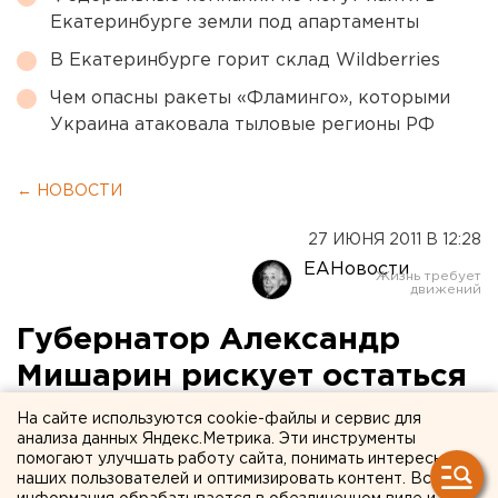
Екатеринбурге земли под апартаменты
В Екатеринбурге горит склад Wildberries
Чем опасны ракеты «Фламинго», которыми
Украина атаковала тыловые регионы РФ
← НОВОСТИ
27 ИЮНЯ 2011 В 12:28
ЕАНовости
Губернатор Александр
Мишарин рискует остаться
без «кабинета»
На сайте используются cookie-файлы и сервис для
анализа данных Яндекс.Метрика. Эти инструменты
помогают улучшать работу сайта, понимать интересы
Судебное заседание по так называемому «делу
наших пользователей и оптимизировать контент. Вся
Мерседеса Александра Мишарина» состоится 9