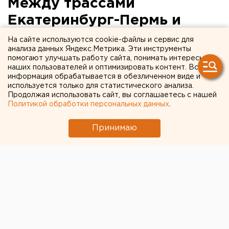
Между трассами
Екатеринбург-Пермь и
Екатеринбург-Челябинск
На сайте используются cookie-файлы и сервис для
анализа данных Яндекс.Метрика. Эти инструменты
появится 35-километровая
помогают улучшать работу сайта, понимать интересы
наших пользователей и оптимизировать контент. Вся
дорога
информация обрабатывается в обезличенном виде и
используется только для статистического анализа.
Правительство Свердловской области и
Продолжая использовать сайт, вы соглашаетесь с нашей
Политикой обработки персональных данных
.
государственная компания «Автодор» уже этой
осенью создадут совместную компанию для
Принимаю
реализации крупного инвестиционного проекта,
сообщили агентству ЕАН в департаменте
информационной политики губернатора.
Правительство Свердловской области и
государственная компания «Автодор» уже этой
осенью создадут совместную компанию для
реализации крупного инвестиционного проекта,
сообщили агентству ЕАН в департаменте