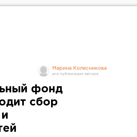
Марина Колесникова
льный фонд
одит сбор
 и
тей