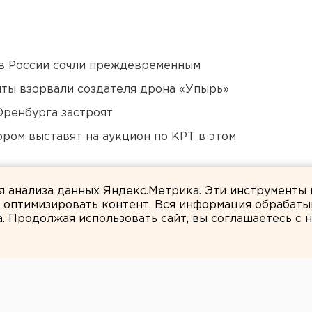
в России сочли преждевременным
ты взорвали создателя дрона «Упырь»
Оренбурга застроят
ором выставят на аукцион по КРТ в этом
ся к затяжной войне
ля анализа данных Яндекс.Метрика. Эти инструменты
и оптимизировать контент. Вся информация обрабаты
а. Продолжая использовать сайт, вы соглашаетесь с
Марина Колесникова