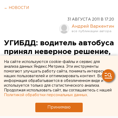
← НОВОСТИ
31 АВГУСТА 2011 В 17:20
Андрей Варкентин
УГИБДД: водитель автобуса
принял неверное решение,
уходя от столкновения с
На сайте используются cookie-файлы и сервис для
анализа данных Яндекс.Метрика. Эти инструменты
лосем
помогают улучшать работу сайта, понимать интересы
наших пользователей и оптимизировать контент. Вся
информация обрабатывается в обезличенном виде и
Стали известны подробности столкновения
используется только для статистического анализа.
пассажирского автобуса и грузового автомобиля
Продолжая использовать сайт, вы соглашаетесь с нашей
на трассе Екатеринбург - Серов. Об этом
Политикой обработки персональных данных
.
агентству ЕАН сообщили в УГИБДД по
Свердловской области.
Принимаю