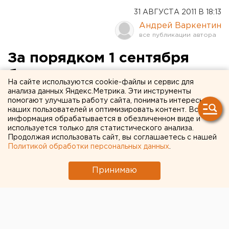
31 АВГУСТА 2011 В 18:13
Андрей Варкентин
За порядком 1 сентября
будут следить около пяти
На сайте используются cookie-файлы и сервис для
тысяч правоохранителей
анализа данных Яндекс.Метрика. Эти инструменты
помогают улучшать работу сайта, понимать интересы
наших пользователей и оптимизировать контент. Вся
Исполняющий обязанности начальника ГУ МВД
информация обрабатывается в обезличенном виде и
России по Свердловской области полковник
используется только для статистического анализа.
Продолжая использовать сайт, вы соглашаетесь с нашей
внутренней службы Петр Кривегин подписал приказ
Политикой обработки персональных данных
.
об обеспечении охраны общественного порядка и
безопасности при проведении мероприятий,
Принимаю
посвященных празднованию «Дня знаний»,
сообщили агентству ЕАН в пресс-службе ведомства.
Личный состав территориальных органов МВД
России по муниципальным образованиям
Свердловской области 1 сентября переходит на