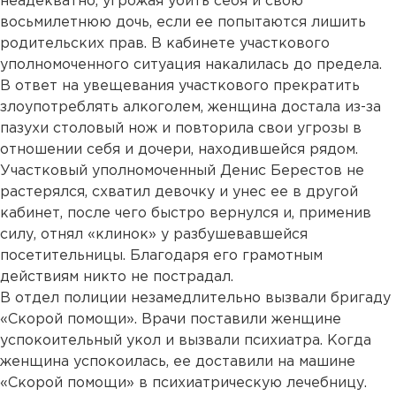
неадекватно, угрожая убить себя и свою
восьмилетнюю дочь, если ее попытаются лишить
родительских прав. В кабинете участкового
уполномоченного ситуация накалилась до предела.
В ответ на увещевания участкового прекратить
злоупотреблять алкоголем, женщина достала из-за
пазухи столовый нож и повторила свои угрозы в
отношении себя и дочери, находившейся рядом.
Участковый уполномоченный Денис Берестов не
растерялся, схватил девочку и унес ее в другой
кабинет, после чего быстро вернулся и, применив
силу, отнял «клинок» у разбушевавшейся
посетительницы. Благодаря его грамотным
действиям никто не пострадал.
В отдел полиции незамедлительно вызвали бригаду
«Скорой помощи». Врачи поставили женщине
успокоительный укол и вызвали психиатра. Когда
женщина успокоилась, ее доставили на машине
«Скорой помощи» в психиатрическую лечебницу.