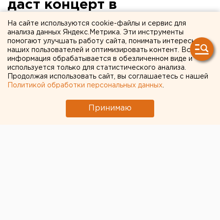
даст концерт в
Екатеринбурге
На сайте используются cookie-файлы и сервис для
анализа данных Яндекс.Метрика. Эти инструменты
помогают улучшать работу сайта, понимать интересы
Венский «Моцарт-оркестр» 3 декабря даст
наших пользователей и оптимизировать контент. Вся
концерт в киноконцертном зале «Космос» в
информация обрабатывается в обезличенном виде и
Екатеринбурге, сообщили агентству ЕАН
используется только для статистического анализа.
Продолжая использовать сайт, вы соглашаетесь с нашей
организаторы мероприятия. Начало в 19 часов.
Политикой обработки персональных данных
.
Венский «Моцарт-оркестр» 3 декабря даст концерт
Принимаю
в киноконцертном зале «Космос» в Екатеринбурге,
сообщили агентству ЕАН организаторы
мероприятия. Начало в 19 часов.
В оркестре принимают участие музыканты,
работающие в Венском филармоническом и
Венском симфоническом оркестрах, солисты
Венской государственной оперы и Венской
народной оперы, что позволяет назвать «Моцарт-
оркестр» одним из выдающихся коллективов мира.
«Моцарт-оркестр» был основан в 1986 году. С тех