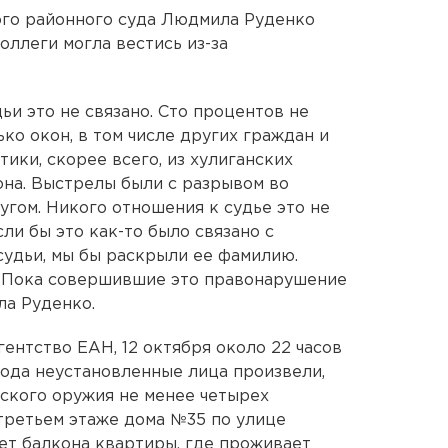
го районного суда Людмила Руденко
оллеги могла вестись из-за
и это не связано. Сто процентов не
ко окон, в том числе других граждан и
тики, скорее всего, из хулиганских
она. Выстрелы были с разрывом во
ругом. Никого отношения к судье это не
сли бы это как-то было связано с
удьи, мы бы раскрыли ее фамилию.
. Пока совершившие это правонарушение
ла Руденко.
гентство ЕАН, 12 октября около 22 часов
ода неустановленные лица произвели,
ского оружия не менее четырех
третьем этаже дома №35 по улице
ет балкона квартиры, где проживает