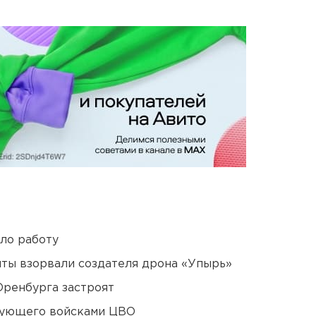
ло работу
ты взорвали создателя дрона «Упырь»
Оренбурга застроят
дующего войсками ЦВО