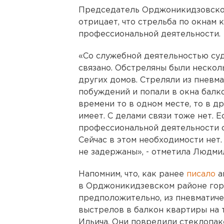
Председатель Орджоникидзовско
отрицает, что стрельба по окнам к
профессиональной деятельности.
«Со служебной деятельностью судь
связано. Обстреляны были несколь
других домов. Стреляли из пневма
побуждений и попали в окна балк
времени то в одном месте, то в д
имеет. С делами связи тоже нет. Е
профессиональной деятельности с
Сейчас в этом необходимости нет
не задержаны», - отметила Людми
Напомним, что, как ранее
писало
а
в Орджоникидзевском районе гор
предположительно, из пневматиче
выстрелов в балкон квартиры на 
Ильича. Они повредили стеклопак