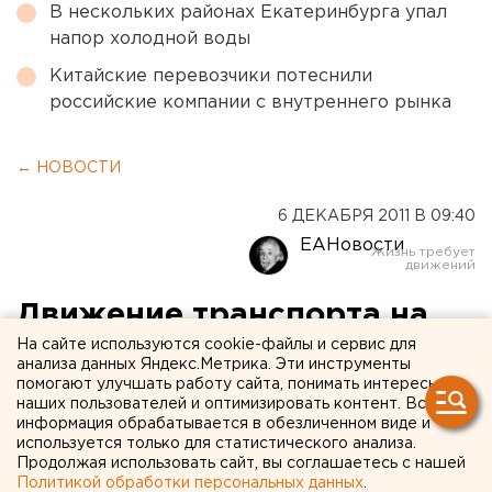
В нескольких районах Екатеринбурга упал
напор холодной воды
Китайские перевозчики потеснили
российские компании с внутреннего рынка
← НОВОСТИ
6 ДЕКАБРЯ 2011 В 09:40
ЕАНовости
Движение транспорта на
улице Степана Разина
На сайте используются cookie-файлы и сервис для
анализа данных Яндекс.Метрика. Эти инструменты
закрывается на 20 дней
помогают улучшать работу сайта, понимать интересы
наших пользователей и оптимизировать контент. Вся
информация обрабатывается в обезличенном виде и
Движение транспорта на улице Степана Разина на
используется только для статистического анализа.
Продолжая использовать сайт, вы соглашаетесь с нашей
участке от переулка Еланского до переулка
Политикой обработки персональных данных
.