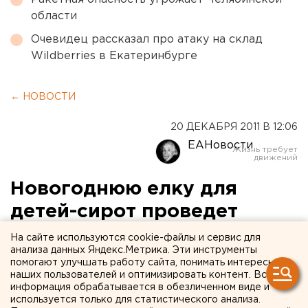
области
Очевидец рассказал про атаку на склад
Wildberries в Екатеринбурге
← НОВОСТИ
20 ДЕКАБРЯ 2011 В 12:06
ЕАНовости
Новогоднюю елку для
детей-сирот проведет
Дворец молодежи
На сайте используются cookie-файлы и сервис для
анализа данных Яндекс.Метрика. Эти инструменты
помогают улучшать работу сайта, понимать интересы
Новогоднее представление для детей,
наших пользователей и оптимизировать контент. Вся
оставшихся без попечения родителей, 29
информация обрабатывается в обезличенном виде и
декабря пройдет во Дворце молодежи,
используется только для статистического анализа.