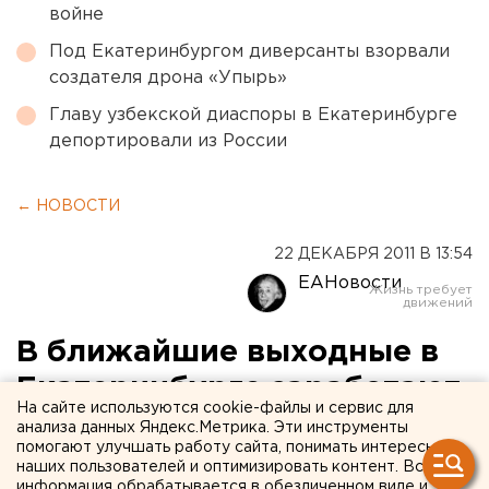
войне
Под Екатеринбургом диверсанты взорвали
создателя дрона «Упырь»
Главу узбекской диаспоры в Екатеринбурге
депортировали из России
← НОВОСТИ
22 ДЕКАБРЯ 2011 В 13:54
ЕАНовости
В ближайшие выходные в
Екатеринбурге заработают
На сайте используются cookie-файлы и сервис для
первые новогодние
анализа данных Яндекс.Метрика. Эти инструменты
помогают улучшать работу сайта, понимать интересы
площадки
наших пользователей и оптимизировать контент. Вся
информация обрабатывается в обезличенном виде и