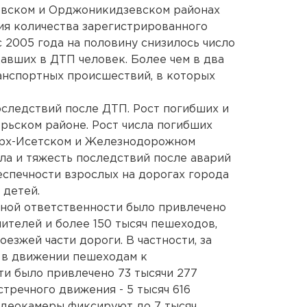
овском и Орджоникидзевском районах
ия количества зарегистрированного
 2005 года на половину снизилось число
давших в ДТП человек. Более чем в два
анспортных происшествий, в которых
оследствий после ДТП. Рост погибших и
рьском районе. Рост числа погибших
ерх-Исетском и Железнодорожном
сла и тяжесть последствий после аварий
беспечности взрослых на дорогах города
 детей.
ивной ответственности было привлечено
ителей и более 150 тысяч пешеходов,
зжей части дороги. В частности, за
 в движении пешеходам к
и было привлечено 73 тысячи 277
стречного движения - 5 тысяч 616
видеокамеры фиксируют до 7 тысяч