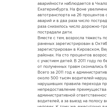
аварийности наблюдается в Чкал
Екатеринбурга. На фоне увеличен
автотранспорта на 26 процентов с
аварий и в два раза число постра
раза снизилось число дорожно-тр
пострадали дети.
Вместе с тем, возросла тяжесть п
раненых зарегистрирован в Октяб
зарегистрирован в Кировском, В
районах. На сто процентов возро
с участием детей. В 2011 году по 
от полученных травм скончались 6
Всего за 2011 год к администрат
около 500 тысяч водителей-наруш
нарушивших правила перехода прое
непредоставление преимущества
административной ответственност
водителей, а за выезд на полосу в
человек. К тому же, ежесуточно 