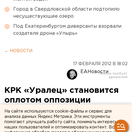
Город в Свердловской области подтопило
несуществующее озеро
Под Екатеринбургом диверсанты взорвали
создателя дрона «Упырь»
← НОВОСТИ
17 ФЕВРАЛЯ 2012 В 18:02
ЕАНовости
КРК «Уралец» становится
оплотом оппозиции
На сайте используются cookie-файлы и сервис для
Культурно-развлекательный комплекс «Уралец»
анализа данных Яндекс.Метрика. Эти инструменты
в Екатеринбурге постепенно приобретает
помогают улучшать работу сайта, понимать интересы
наших пользователей и оптимизировать контент. Вся
оппозиционную славу.