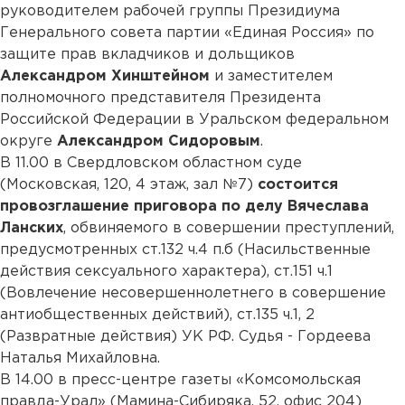
руководителем рабочей группы Президиума
Генерального совета партии «Единая Россия» по
защите прав вкладчиков и дольщиков
Александром Хинштейном
и заместителем
полномочного представителя Президента
Российской Федерации в Уральском федеральном
округе
Александром Сидоровым
.
В 11.00 в Свердловском областном суде
(Московская, 120, 4 этаж, зал №7)
состоится
провозглашение приговора по делу Вячеслава
Ланских
, обвиняемого в совершении преступлений,
предусмотренных ст.132 ч.4 п.б (Насильственные
действия сексуального характера), ст.151 ч.1
(Вовлечение несовершеннолетнего в совершение
антиобщественных действий), ст.135 ч.1, 2
(Развратные действия) УК РФ. Судья - Гордеева
Наталья Михайловна.
В 14.00 в пресс-центре газеты «Комсомольская
правда-Урал» (Мамина-Сибиряка, 52, офис 204)