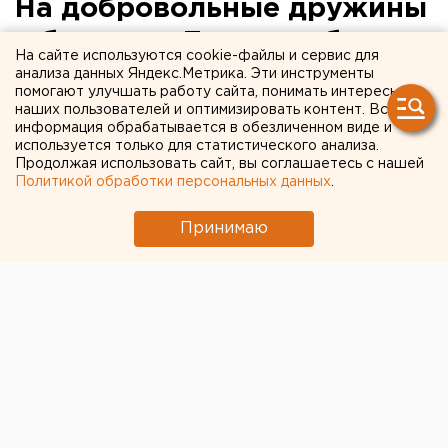
На добровольные дружины
в бюджете Екатеринбурга
На сайте используются cookie-файлы и сервис для
заложено более 4,8
анализа данных Яндекс.Метрика. Эти инструменты
помогают улучшать работу сайта, понимать интересы
миллиона рублей
наших пользователей и оптимизировать контент. Вся
информация обрабатывается в обезличенном виде и
используется только для статистического анализа.
В Екатеринбурге принято положение о создании
Продолжая использовать сайт, вы соглашаетесь с нашей
условий для деятельности добровольных
Политикой обработки персональных данных
.
народных дружин, сообщили агентству ЕАН в
пресс-службе мэрии.
Принимаю
В Екатеринбурге принято положение о создании
условий для деятельности добровольных народных
дружин, сообщили агентству ЕАН в пресс-службе
мэрии.
Жители Екатеринбурга, объединяясь в
добровольные дружины, оказывают помощь в
обеспечении общественного порядка. В настоящее
время в уральской столице действует 20