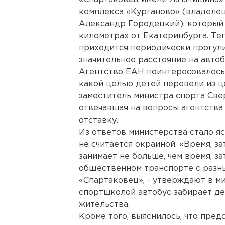
комплекса «Курганово» (владелец
Александр Городецкий), который 
километрах от Екатеринбурга. Те
приходится периодически прогул
значительное расстояние на автоб
Агентство ЕАН поинтересовалось 
какой целью детей перевели из це
заместитель министра спорта Све
отвечавшая на вопросы агентства
отставку.
Из ответов министерства стало я
не считается окраиной. «Время, з
занимает не больше, чем время, з
общественном транспорте с раз
«Спартаковец», - утверждают в м
спортшколой автобус забирает де
жительства.
Кроме того, выяснилось, что пре