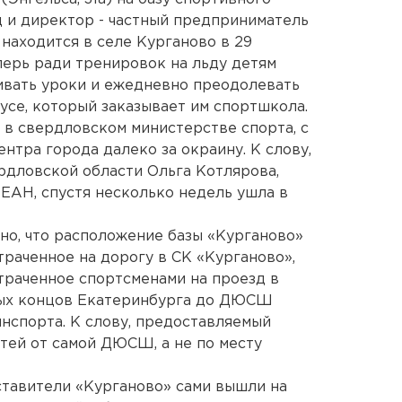
 и директор - частный предприниматель
находится в селе Курганово в 29
перь ради тренировок на льду детям
ивать уроки и ежедневно преодолевать
усе, который заказывает им спортшкола.
в свердловском министерстве спорта, с
нтра города далеко за окраину. К слову,
рдловской области Ольга Котлярова,
 ЕАН, спустя несколько недель ушла в
сно, что расположение базы «Курганово»
атраченное на дорогу в СК «Курганово»,
атраченное спортсменами на проезд в
ных концов Екатеринбурга до ДЮСШ
инспорта. К слову, предоставляемый
тей от самой ДЮСШ, а не по месту
дставители «Курганово» сами вышли на