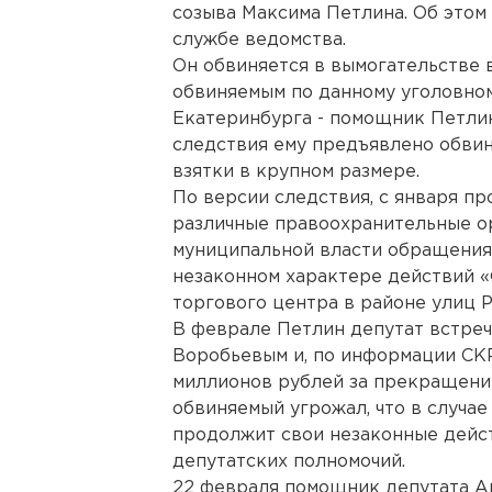
созыва Максима Петлина. Об этом
службе ведомства.
Он обвиняется в вымогательстве 
обвиняемым по данному уголовном
Екатеринбурга - помощник Петлин
следствия ему предъявлено обвин
взятки в крупном размере.
По версии следствия, с января п
различные правоохранительные ор
муниципальной власти обращения 
незаконном характере действий 
торгового центра в районе улиц 
В феврале Петлин депутат встре
Воробьевым и, по информации СКР,
миллионов рублей за прекращени
обвиняемый угрожал, что в случае
продолжит свои незаконные дейст
депутатских полномочий.
22 февраля помощник депутата А