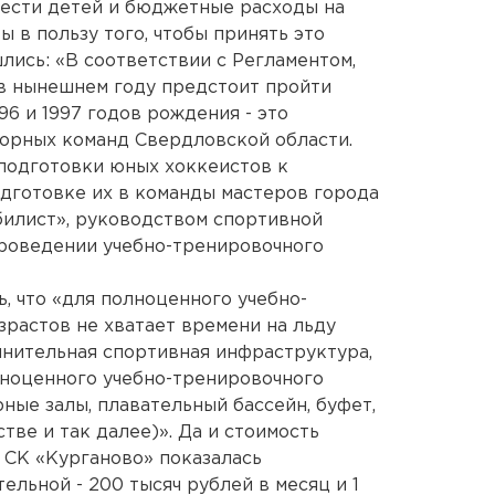
ести детей и бюджетные расходы на
ы в пользу того, чтобы принять это
лись: «В соответствии с Регламентом,
в нынешнем году предстоит пройти
6 и 1997 годов рождения - это
орных команд Свердловской области.
 подготовки юных хоккеистов к
дготовке их в команды мастеров города
билист», руководством спортивной
роведении учебно-тренировочного
, что «для полноценного учебно-
зрастов не хватает времени на льду
лнительная спортивная инфраструктура,
лноценного учебно-тренировочного
ные залы, плавательный бассейн, буфет,
тве и так далее)». Да и стоимость
 СК «Курганово» показалась
ельной - 200 тысяч рублей в месяц и 1