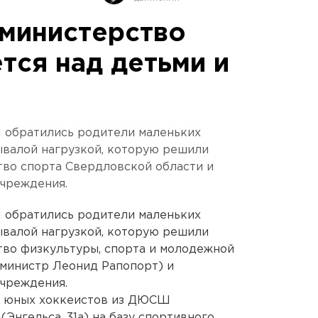
министерство
тся над детьми и
 обратились родители маленьких
ывалой нагрузкой, которую решили
тво спорта Свердловской области и
чреждения.
 обратились родители маленьких
ывалой нагрузкой, которую решили
тво физкультуры, спорта и молодежной
(министр Леонид Рапопорт) и
чреждения.
к юных хоккеистов из ДЮСШ
Энгельса, 31а) на базу спортивного