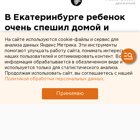
В Екатеринбурге ребенок
очень спешил домой и
попал под колеса
На сайте используются cookie-файлы и сервис для
анализа данных Яндекс.Метрика. Эти инструменты
автомобиля
помогают улучшать работу сайта, понимать интересы
наших пользователей и оптимизировать контент. Вся
информация обрабатывается в обезличенном виде и
Вчера вечером в Екатеринбурге был сбит
используется только для статистического анализа.
ребенок, сообщили агентству ЕАН в пресс-
Продолжая использовать сайт, вы соглашаетесь с нашей
службе ГИБДД города.
Политикой обработки персональных данных
.
Вчера вечером в Екатеринбурге был сбит ребенок,
Принимаю
сообщили агентству ЕАН в пресс-службе ГИБДД
города.
18 апреля, в 17.09, на улице Чайковского, 60
водитель автомашины Daewoo Nexia двигался по
Чайковского в сторону Щорса. Напротив дома №60
на Чайковского он допустил наезд на пешехода-