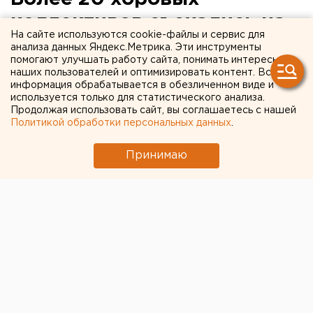
коллективов съехались на
На сайте используются cookie-файлы и сервис для
международный фестиваль
анализа данных Яндекс.Метрика. Эти инструменты
помогают улучшать работу сайта, понимать интересы
«Лица друзей»
наших пользователей и оптимизировать контент. Вся
информация обрабатывается в обезличенном виде и
используется только для статистического анализа.
Международный фестиваль академических
Продолжая использовать сайт, вы соглашаетесь с нашей
хоров «Лица друзей» 26 апреля стартует в
Политикой обработки персональных данных
.
Уральском федеральном университете,
сообщили агентству ЕАН в пресс-службе вуза.
Принимаю
Международный фестиваль академических хоров
«Лица друзей» 26 апреля стартует в Уральском
федеральном университете, сообщили агентству
ЕАН в пресс-службе вуза.
Американский студенческий хор Рэдфордского
университета «Певцы мадригалов» приехал в
Екатеринбург для участия в фестивале. 18 человек и
руководитель уже репетируют в зале Маклецкого,