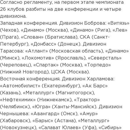
Согласно регламенту, на первом этапе чемпионата
26 клубов разбиты на две конференции и четыре
дивизиона.
Западная конференция. Дивизион Боброва: «Витязь»
(Чехов), «Динамо» (Москва), «Динамо» (Рига), «Лев»
(Прага), «Слован» (Братислава), СКА (Санкт-
Петербург), «Донбасс» (Донецк). Дивизион
Тарасова: «Атлант» (Московская область), «Динамо»
(Минск), «Локомотив» (Ярославль), «Северсталь»
(Череповец), «Спартак» (Москва), «Торпедо»
(Нижний Новгород), ЦСКА (Москва).
Восточная конференция. Дивизион Харламова:
«Автомобилист» (Екатеринбург), «Ак Барс»
(Казань), «Металлург» (Магнитогорск),
«Нефтехимик» (Нижнекамск), «Трактор»
(Челябинск), «Югра» (Ханты-Мансийск). Дивизион
Чернышева: «Авангард» (Омск), «Амур»
(Хабаровск), «Барыс» (Астана), «Металлург»
(Новокузнецк), «Салават Юлаев» (Уфа), «Сибирь»