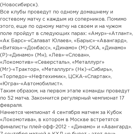
(Новосибирск).
Все клубы проведут по одному домашнему и
гостевому матчу с каждым из соперников. Помимо
этого, еще по одному матчу на своем и на чужом
поле пройдут в следующих парах: «Амур»-«Атлант»,
«Ак Барс»-«Салават Юлаев», «Барыс»-«Авангард»,
«Витязь»-«Донбасс», «Динамо» (М)-СКА, «Динамо»
(Р)-«Динамо» (Мн), «Лев»-«Слован»,
«Локомотив»-«Северсталь», «Металлург»
(Мг)-«Трактор», «Металлург» (Нк)-«Сибирь»,
«Торпедо»-«Нефтехимик», ЦСКА-«Спартак»,
«Югра»-«Автомобилист».
Таким образом, на первом этапе команды проведут
по 52 матча. Закончится регулярный чемпионат 17
февраля.
Начнется чемпионат 4 сентября матчем за Кубок
«Локомотива», в котором в Москве встретятся
финалисты плей-офф-2012 - «Динамо» и «Авангард».