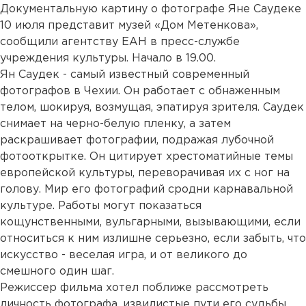
Документальную картину о фотографе Яне Саудеке
10 июля представит музей «Дом Метенкова»,
сообщили агентству ЕАН в пресс-службе
учреждения культуры. Начало в 19.00.
Ян Саудек - самый известный современный
фотографов в Чехии. Он работает с обнаженным
телом, шокируя, возмущая, эпатируя зрителя. Саудек
снимает на черно-белую пленку, а затем
раскрашивает фотографии, подражая лубочной
фотооткрытке. Он цитирует хрестоматийные темы
европейской культуры, переворачивая их с ног на
голову. Мир его фотографий сродни карнавальной
культуре. Работы могут показаться
кощунственными, вульгарными, вызывающими, если
относиться к ним излишне серьезно, если забыть, что
искусство - веселая игра, и от великого до
смешного один шаг.
Режиссер фильма хотел поближе рассмотреть
личность фотографа, извилистые пути его судьбы.