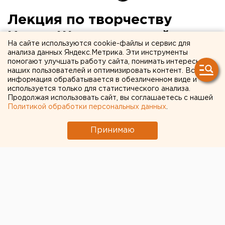
Лекция по творчеству
Ивана Шишкина пройдет в
На сайте используются cookie-файлы и сервис для
Музее ИЗО
анализа данных Яндекс.Метрика. Эти инструменты
помогают улучшать работу сайта, понимать интересы
наших пользователей и оптимизировать контент. Вся
Лекция по творчеству русского художника-
информация обрабатывается в обезличенном виде и
пейзажиста Ивана Шишкина «Грани таланта» 7
используется только для статистического анализа.
Продолжая использовать сайт, вы соглашаетесь с нашей
июля пройдет в Екатеринбургском музее
Политикой обработки персональных данных
.
изобразительных искусств (Воеводина, 5),
сообщили агентству ЕАН в пресс-службе
Принимаю
учреждения культуры. Начало в 15.00.
Лекция по творчеству русского художника-
пейзажиста Ивана Шишкина «Грани таланта» 7 июля
пройдет в Екатеринбургском музее
изобразительных искусств (Воеводина, 5), сообщили
агентству ЕАН в пресс-службе учреждения
культуры. Начало в 15.00.