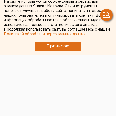
На сайте используются cookie-файлы и сервис для
деньги в снег
анализа данных Яндекс.Метрика. Эти инструменты
помогают улучшать работу сайта, понимать интересы
наших пользователей и оптимизировать контент. Вся
Менеджмент особой экономической зоны
информация обрабатывается в обезличенном виде и
«Титановая долина» торопит свердловские
используется только для статистического анализа.
Продолжая использовать сайт, вы соглашаетесь с нашей
власти с выделением очередных сотен
Политикой обработки персональных данных
.
миллионов рублей.
Принимаю
Как стало известно агентству ЕАН, менеджмент
особой экономической зоны «Титановая долина»
торопит свердловские власти с выделением
очередных сотен миллионов рублей.
Напомним, ФСФР уже зарегистрировала решение о
допэмиссии акций ОАО «ОЭЗ «Титановая долина» на
сумму 300 миллионов рублей посредством закрытой
подписки. В компании надеются, что областные
власти в кратчайшие сроки выделят из безнадежно
дефицитного бюджета региона соответствующие
средства и выкупят допэмиссию. Менеджмент