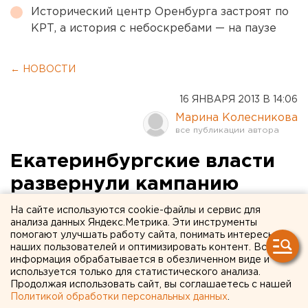
Исторический центр Оренбурга застроят по
КРТ, а история с небоскребами — на паузе
← НОВОСТИ
16 ЯНВАРЯ 2013 В 14:06
Марина Колесникова
Екатеринбургские власти
развернули кампанию
«репрессий» против
На сайте используются cookie-файлы и сервис для
анализа данных Яндекс.Метрика. Эти инструменты
рекламщиков
помогают улучшать работу сайта, понимать интересы
наших пользователей и оптимизировать контент. Вся
информация обрабатывается в обезличенном виде и
В течение нынешнего года количество
используется только для статистического анализа.
рекламных конструкций в уральской столице
Продолжая использовать сайт, вы соглашаетесь с нашей
уменьшится на 30 процентов. Всего в
Политикой обработки персональных данных
.