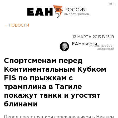
[18+]
РОССИЯ
Екатеринбург
← НОВОСТИ
Челябинск
12 МАРТА 2013 В 15:19
Курган
ЕАНовости
Оренбург
Спортсменам перед
Континентальным Кубком
FIS по прыжкам с
трамплина в Тагиле
покажут танки и угостят
блинами
Перед предстоящими соревнованиями в Нижнем