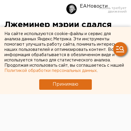
ЕАНовости
Лжеминер мэрии сдался
полицейским
На сайте используются cookie-файлы и сервис для
анализа данных Яндекс.Метрика. Эти инструменты
помогают улучшать работу сайта, понимать интересы
Убедить «террориста» пустить в квартиру
наших пользователей и оптимизировать контент. Вся
информация обрабатывается в обезличенном виде и
правоохранителей помог его знакомый. Он попросил
используется только для статистического анализа.
владельцев квартиры не испытывать судьбу и не
Продолжая использовать сайт, вы соглашаетесь с нашей
препятствовать стражам порядка, сообщил
Политикой обработки персональных данных
.
агентству ЕАН пресс-секретарь свердловского
полицейского главка Валерий Горелых. В эти
Принимаю
минуты лжеминера доставляют в отдел полиции.
Напомним, сегодня в 10:38 из здания
горадминистрации Екатеринбурга было
эвакуировано порядка 1,5 тысячи человек
. Однако
уже в 11:33 спецоперация по поиску взрывчатки была
завершена - полицейские не обнаружили опасных