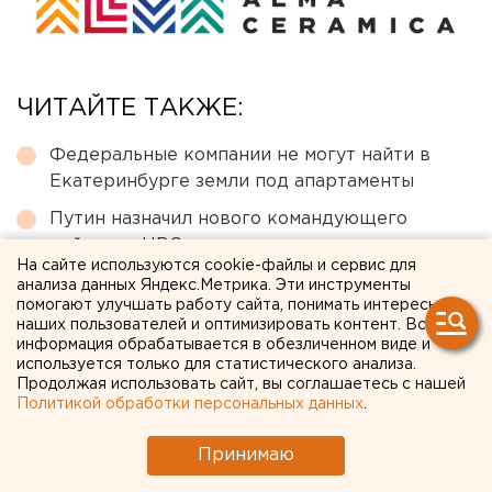
ЧИТАЙТЕ ТАКЖЕ:
Федеральные компании не могут найти в
Екатеринбурге земли под апартаменты
Путин назначил нового командующего
войсками ЦВО
На сайте используются cookie-файлы и сервис для
Приложение УБРиР возобновило работу
анализа данных Яндекс.Метрика. Эти инструменты
помогают улучшать работу сайта, понимать интересы
Ракетная опасность угрожает Челябинской
наших пользователей и оптимизировать контент. Вся
информация обрабатывается в обезличенном виде и
области
используется только для статистического анализа.
Исторический центр Оренбурга застроят по
Продолжая использовать сайт, вы соглашаетесь с нашей
Политикой обработки персональных данных
.
КРТ, а история с небоскребами — на паузе
Принимаю
← НОВОСТИ