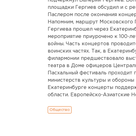
подчеркнул Валерий Гергиев. Воп
площадки Гергиев обсудил и с р
Паслером после окончания концер
Напомним, маршрут Московского 
Гергиева прошел через Екатеринб
мероприятие приурочено к 100-ле
войны. Часть концертов проводит
воинских частях. Так, в Екатерин
филармонии предшествовало выст
театра в Доме офицеров Централь
Пасхальный фестиваль проходит 
министерств культуры и обороны 
Екатеринбурге концерты поддер
области. Европейско-Азиатские Н
Общество