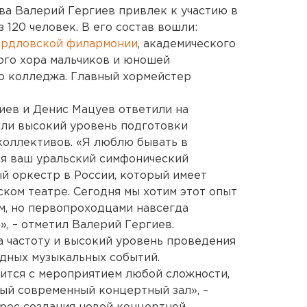
а Валерий Гергиев привлек к участию в
 120 человек. В его состав вошли:
ердловской филармонии
, академического
ого хора мальчиков и юношей
о колледжа. Главный хормейстер
иев и Денис Мацуев ответили на
или высокий уровень подготовки
коллективов. «Я люблю бывать в
ся ваш уральский симфонический
ый оркестр в России, который имеет
ком театре. Сегодня мы хотим этот опыт
м, но первопроходцами навсегда
, – отметил Валерий Гергиев.
а частоту и высокий уровень проведения
одных музыкальных событий.
ится с мероприятием любой сложности,
ый современный концертный зал», –