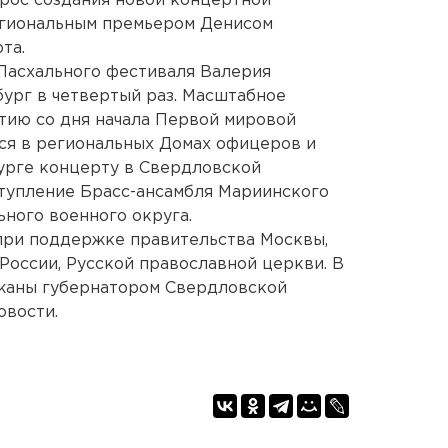
рос создания новой концертной
егиональным премьером Денисом
та.
Пасхального фестиваля Валерия
ург в четвертый раз. Масштабное
тию со дня начала Первой мировой
ся в региональных Домах офицеров и
бурге концерту в Свердловской
упление Брасс-ансамбля Мариинского
ного военного округа.
при поддержке правительства Москвы,
России, Русской православной церкви. В
жаны губернатором Свердловской
овости.