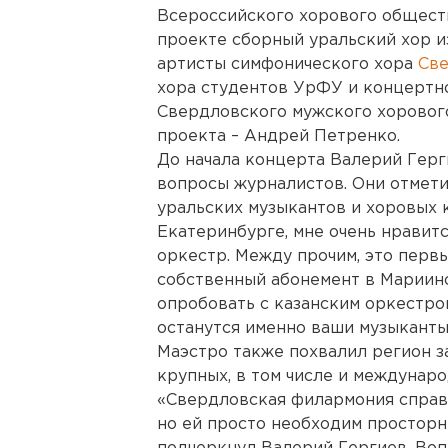
Всероссийского хорового обществ
проекте сборный уральский хор из
артисты симфонического хора
Св
хора студентов УрФУ и концертн
Свердловского мужского хоровог
проекта – Андрей Петренко.
До начала концерта Валерий Герг
вопросы журналистов. Они отмет
уральских музыкантов и хоровых 
Екатеринбурге, мне очень нравит
оркестр. Между прочим, это перв
собственный абонемент в Мариинс
опробовать с казанским оркестро
останутся именно ваши музыканты»
Маэстро также похвалил регион з
крупных, в том числе и междунар
«Свердловская филармония справ
но ей просто необходим просторн