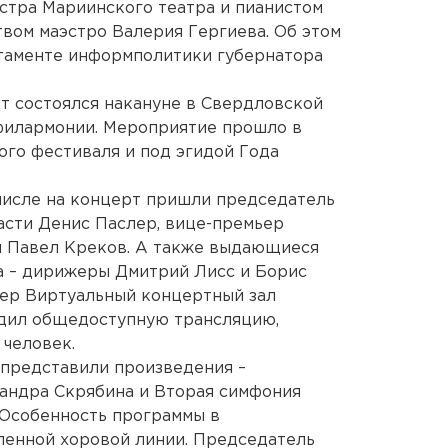
стра Мариинского театра и пианистом
вом маэстро Валерия Гергиева. Об этом
таменте информполитики губернатора
т состоялся накануне в Свердловской
филармонии. Мероприятие прошло в
ого фестиваля и под эгидой Года
 числе на концерт пришли председатель
асти Денис Паслер, вице-премьер
ы Павел Креков. А также выдающиеся
а – дирижеры Дмитрий Лисс и Борис
ечер Виртуальный концертный зал
дил общедоступную трансляцию,
человек.
представили произведения –
сандра Скрябина и Вторая симфония
 Особенность программы в
ленной хоровой линии. Председатель