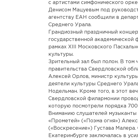
с артистами симфонического орке
Денисом Мацуевым под руководст
агентству ЕАН сообщили в депар
Среднего Урала.
Грандиозный праздничный концер
государственной академической 
рамках XIII Московского Пасхальн
культуры.
Зрительный зал был полон. В том
правительства Свердловской обл
Алексей Орлов, министр культур
деятели культуры Среднего Урал
Нодельман. Кроме того, в этот в
Свердловской филармонии прово
которую посмотрели порядка 700 
Вниманию слушателей музыканты 
«Прометей» («Поэма огня») Алек
(«Воскресение») Густава Малера.
Екатеринбурге заключалась в уси